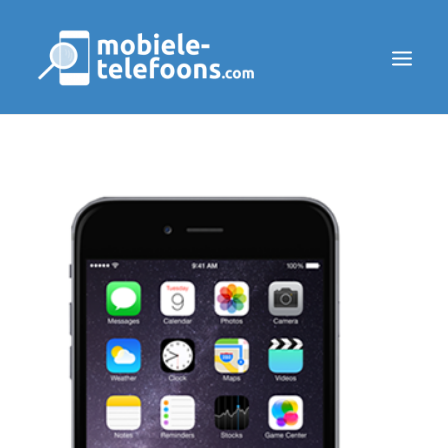
PREPAID
SIM ONLY
BLOG
SEARCH
COOKIEBELEID
DISCLAIMER
PRIVACY POLICY
CONTACT
OVER ONS
SAMENWERKINGEN