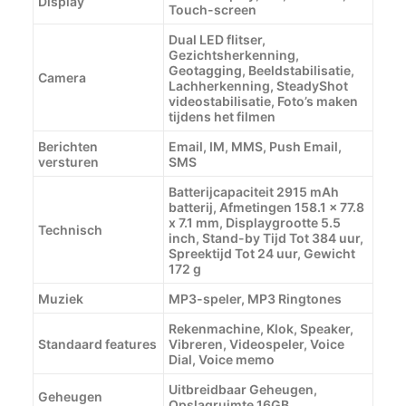
Display
Touch-screen
Dual LED flitser,
Gezichtsherkenning,
Geotagging, Beeldstabilisatie,
Camera
Lachherkenning, SteadyShot
videostabilisatie, Foto’s maken
tijdens het filmen
Berichten
Email, IM, MMS, Push Email,
versturen
SMS
Batterijcapaciteit 2915 mAh
batterij, Afmetingen 158.1 x 77.8
x 7.1 mm, Displaygrootte 5.5
Technisch
inch, Stand-by Tijd Tot 384 uur,
Spreektijd Tot 24 uur, Gewicht
172 g
Muziek
MP3-speler, MP3 Ringtones
Rekenmachine, Klok, Speaker,
Standaard features
Vibreren, Videospeler, Voice
Dial, Voice memo
Uitbreidbaar Geheugen,
Geheugen
Opslagruimte 16GB