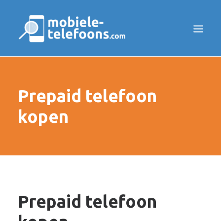
PREPAID
Prepaid telefoon
SIM ONLY
BLOG
kopen
SEARCH
COOKIEBELEID
DISCLAIMER
PRIVACY POLICY
CONTACT
Prepaid telefoon
OVER ONS
SAMENWERKINGEN