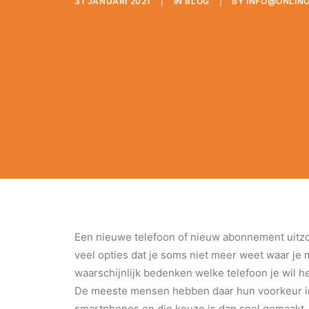
31 JANUARI 2021
|
IN
BLOG
|
BY
INFO@ONLINO
Een nieuwe telefoon of nieuw abonnement uitzoe
veel opties dat je soms niet meer weet waar je
waarschijnlijk bedenken welke telefoon je wil 
De meeste mensen hebben daar hun voorkeur in
smartphones en die keuze is dan snel gemaakt. 