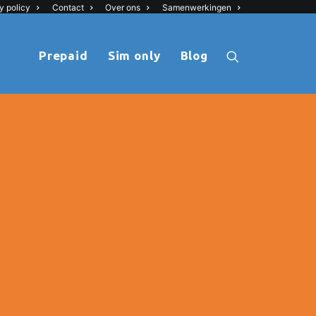
y policy
Contact
Over ons
Samenwerkingen
Prepaid
Sim only
Blog