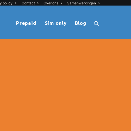
y policy
Contact
Over ons
Samenwerkingen
Prepaid
Sim only
Blog