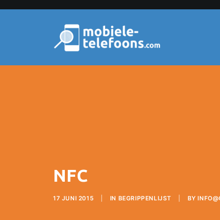
NFC
17 JUNI 2015
|
IN
BEGRIPPENLIJST
|
BY
INFO@